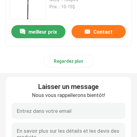
Prix：10-15$
Bâton de chasse
meilleur prix
Contact
Chasse du trépied
Le point de tir
Regardez plus
Bâton de tir
Laisser un message
Bâton de déclencheur
Nous vous rappellerons bientôt!
Un trépied de tir
Le poste de tir