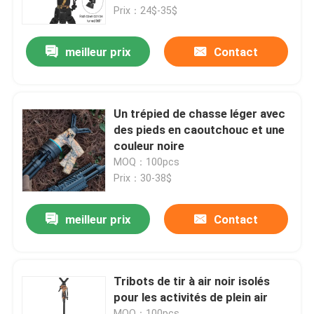
Prix：24$-35$
VR Show
meilleur prix
Contact
A propos de nous
Un trépied de chasse léger avec
Visite d'usine
des pieds en caoutchouc et une
couleur noire
MOQ：100pcs
Contrôle de la qualité
Prix：30-38$
Contact
meilleur prix
Contact
Demande de soumission
Tribots de tir à air noir isolés
pour les activités de plein air
Partie de chasse
MOQ：100pcs