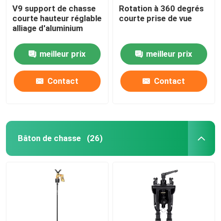
V9 support de chasse
Rotation à 360 degrés
courte hauteur réglable
courte prise de vue
parenthèse accrochante
alliage d'aluminium
Parenthèse multifonctionnelle
meilleur prix
meilleur prix
Contact
Contact
Support portatif
bureau
Bâton de chasse
(26)